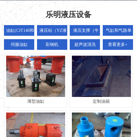
乐明液压设备
油缸(CJT140和
液压站（YZ液
液压支撑（牛
气缸和气路单
HSG)
压系统)
腿40T)
元（QG）
伺服油缸
彩钢机
超声波清洗
查看更多+
薄型油缸
定制油箱